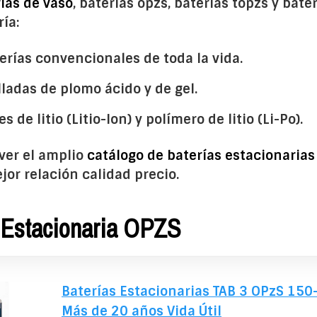
ías de vaso
, baterías opzs, baterías topzs y bate
ría:
terías convencionales de toda la vida.
elladas de plomo ácido y de gel.
es de litio (Litio-Ion) y polímero de litio (Li-Po).
ver el amplio
catálogo de baterías estacionarias
ejor relación calidad precio.
 Estacionaria OPZS
Baterías Estacionarias TAB 3 OPzS 150-
Más de 20 años Vida Útil