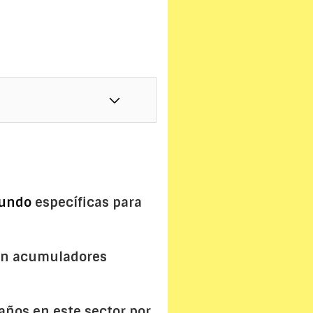
fundo
específicas para
1 en acumuladores
años en este sector por