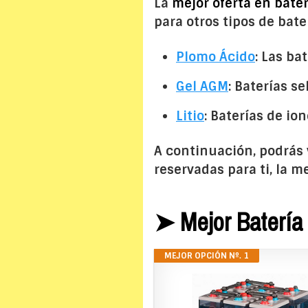
La
mejor oferta en bater
para otros tipos de bate
Plomo Ácido
: Las ba
Gel AGM
: Baterías s
Litio
: Baterías de ion
A continuación, podrás 
reservadas para ti, la m
➤ Mejor Batería
MEJOR OPCIÓN Nº. 1