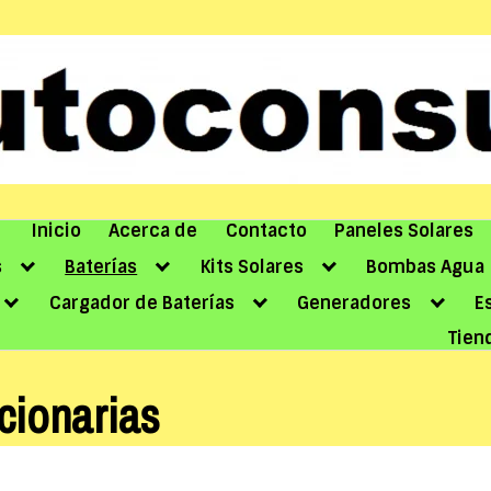
Inicio
Acerca de
Contacto
Paneles Solares
s
Baterías
Kits Solares
Bombas Agua
Cargador de Baterías
Generadores
E
Tien
cionarias