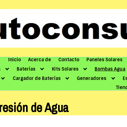
Inicio
Acerca de
Contacto
Paneles Solares
s
Baterías
Kits Solares
Bombas Agua
Cargador de Baterías
Generadores
E
Tien
esión de Agua