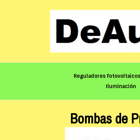
Saltar
al
contenido
Reguladores Fotovoltaico
Iluminación
Bombas de Pr