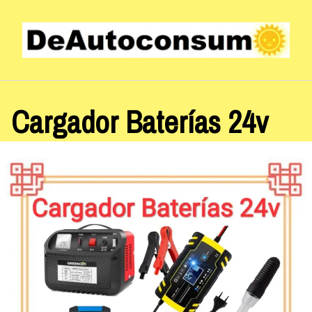
Saltar
al
contenido
Cargador Baterías 24v