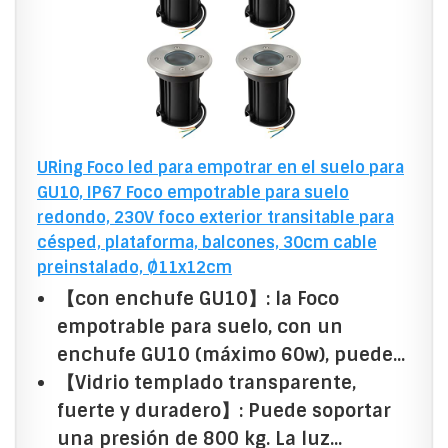
URing Foco led para empotrar en el suelo para
GU10, IP67 Foco empotrable para suelo
redondo, 230V foco exterior transitable para
césped, plataforma, balcones, 30cm cable
preinstalado, Ø11x12cm
【con enchufe GU10】: la Foco
empotrable para suelo, con un
enchufe GU10 (máximo 60w), puede...
【Vidrio templado transparente,
fuerte y duradero】: Puede soportar
una presión de 800 kg. La luz...