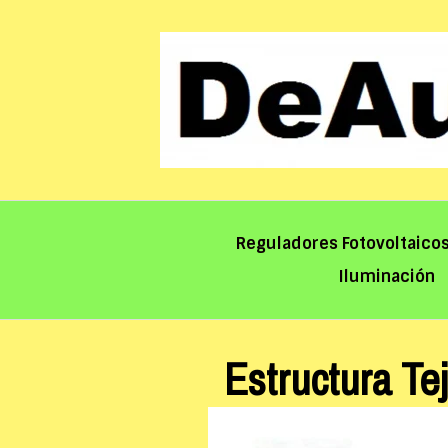
Saltar
al
contenido
Reguladores Fotovoltaico
Iluminación
Estructura Te