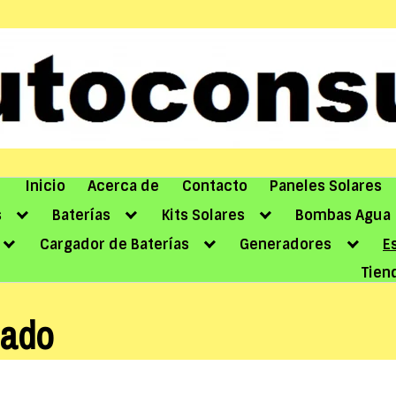
Inicio
Acerca de
Contacto
Paneles Solares
s
Baterías
Kits Solares
Bombas Agua
Cargador de Baterías
Generadores
E
Tien
jado