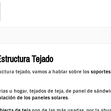
Estructura Tejado
uctura tejado, vamos a hablar sobre los
soportes
ias u hogar, tejados de teja, de panel de sándwi
alación de los paneles solares
.
bierta de teja
son de las más usadas, por la abu