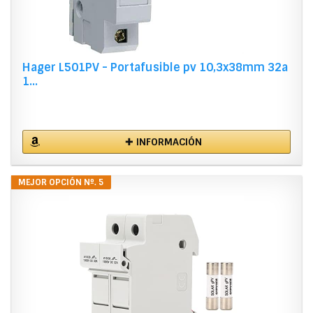
Hager L501PV - Portafusible pv 10,3x38mm 32a
1...
✚ INFORMACIÓN
MEJOR OPCIÓN Nº. 5