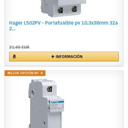
Hager L502PV - Portafusible pv 10,3x38mm 32a
2...
21,65 EUR
✚ INFORMACIÓN
MEJOR OPCIÓN Nº. 4