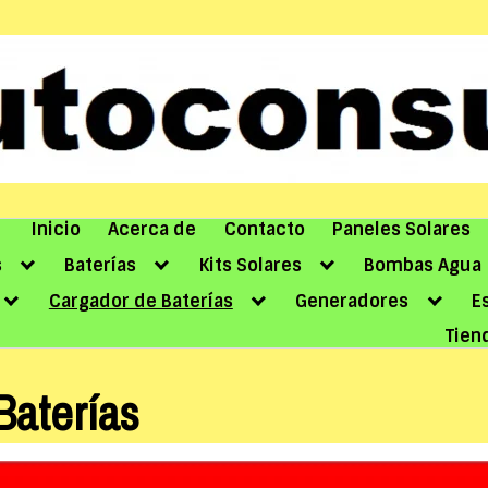
Inicio
Acerca de
Contacto
Paneles Solares
s
Baterías
Kits Solares
Bombas Agua
Cargador de Baterías
Generadores
E
Tien
Baterías